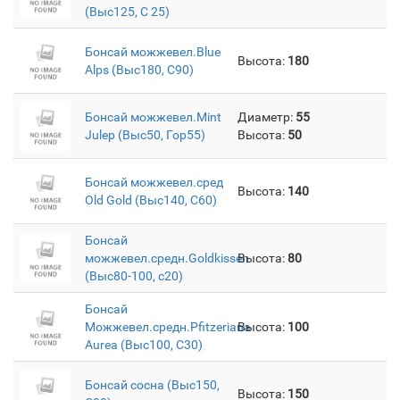
(Выс125, С 25)
Бонсай можжевел.Blue
Высота:
180
Alps (Выс180, C90)
Бонсай можжевел.Mint
Диаметр:
55
Julep (Выс50, Гор55)
Высота:
50
Бонсай можжевел.сред
Высота:
140
Old Gold (Выс140, C60)
Бонсай
можжевел.средн.Goldkissen
Высота:
80
(Выс80-100, c20)
Бонсай
Можжевел.средн.Pfitzeriana
Высота:
100
Aurea (Выс100, C30)
Бонсай сосна (Выс150,
Высота:
150