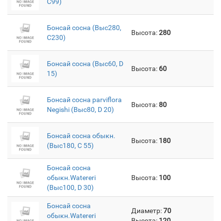
C99)
Бонсай сосна (Выс280,
Высота:
280
C230)
Бонсай сосна (Выс60, D
Высота:
60
15)
Бонсай сосна parviflora
Высота:
80
Negishi (Выс80, D 20)
Бонсай сосна обыкн.
Высота:
180
(Выс180, С 55)
Бонсай сосна
обыкн.Watereri
Высота:
100
(Выс100, D 30)
Бонсай сосна
Диаметр:
70
обыкн.Watereri
Высота:
120