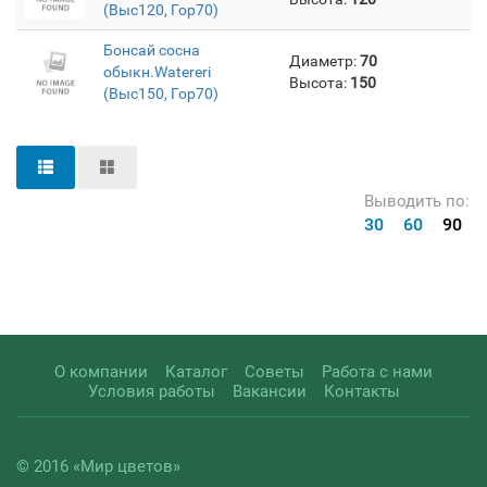
(Выс120, Гор70)
Бонсай сосна
Диаметр:
70
обыкн.Watereri
Высота:
150
(Выс150, Гор70)
Выводить по:
30
60
90
О компании
Каталог
Советы
Работа с нами
Условия работы
Вакансии
Контакты
© 2016 «Мир цветов»