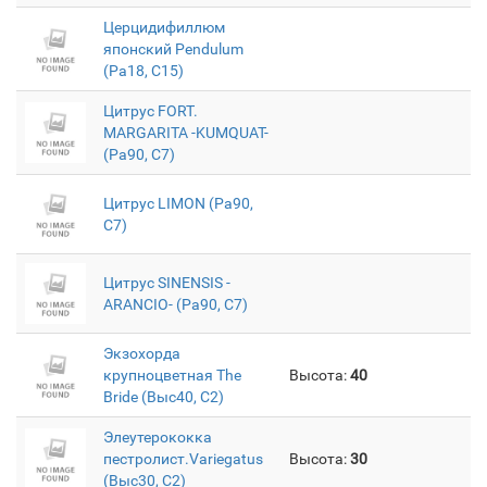
Церцидифиллюм
японский Pendulum
(Pa18, С15)
Цитрус FORT.
MARGARITA -KUMQUAT-
(Pa90, C7)
Цитрус LIMON (Pa90,
C7)
Цитрус SINENSIS -
ARANCIO- (Pa90, C7)
Экзохорда
крупноцветная The
Высота:
40
Bride (Выс40, C2)
Элеутерококка
пестролист.Variegatus
Высота:
30
(Выс30, С2)