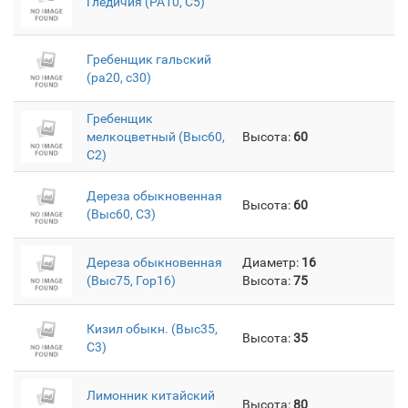
Гледичия (PA10, C5)
Гребенщик гальский
(pa20, c30)
Гребенщик
мелкоцветный (Выс60,
Высота:
60
C2)
Дереза обыкновенная
Высота:
60
(Выс60, С3)
Дереза обыкновенная
Диаметр:
16
(Выс75, Гор16)
Высота:
75
Кизил обыкн. (Выс35,
Высота:
35
C3)
Лимонник китайский
Высота:
80