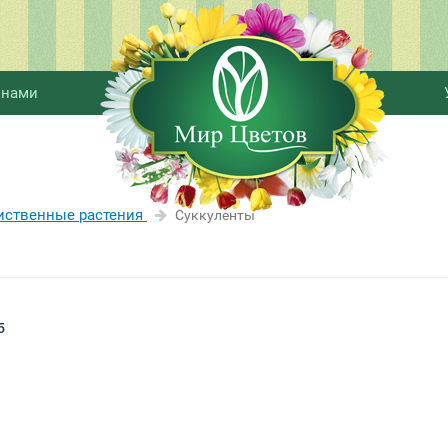
 нами
иственные растения
Суккуленты
5