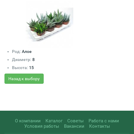
Род:
Алое
Диаметр:
8
Высота:
15
Назад к выбору
О компании
Каталог
Советы
Работа с нами
Условия работы
Вакансии
Контакты