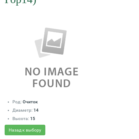
Род:
Очиток
Диаметр:
14
Высота:
15
Назад к выбору