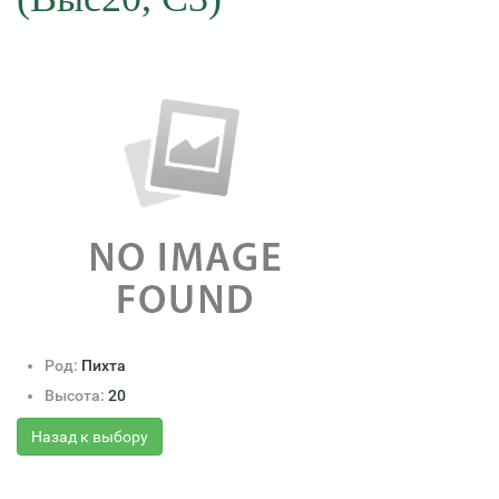
Род:
Пихта
Высота:
20
Назад к выбору