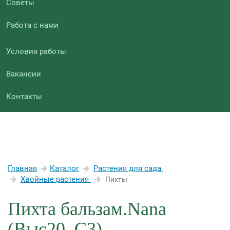
Советы
Работа с нами
Условия работы
Вакансии
Контакты
Главная
Каталог
Растения для сада
Хвойные растения
Пихты
Пихта бальзам.Nana
(Выс20, C3)