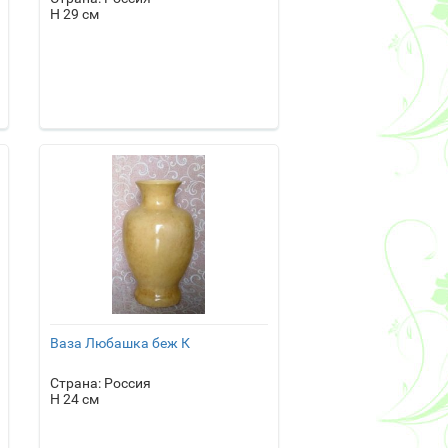
H 29 см
Ваза Любашка беж К
Страна: Россия
H 24 см