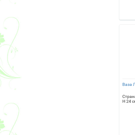
Ваза 
Стран
H 24 с