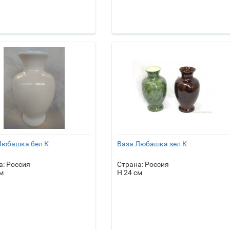
Любашка бел К
Ваза Любашка зел К
а: Россия
Страна: Россия
м
H 24 см