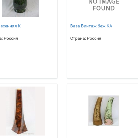
Весенняя К
Ваза Винтаж беж КА
а: Россия
Страна: Россия