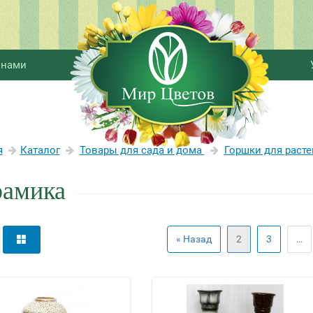
 нами
я
Каталог
Товары для сада и дома
Горшки для раст
рамика
« Назад
2
3
…