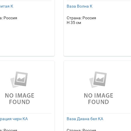
Витая К
Ваза Волна К
а: Россия
Страна: Россия
H 35 см
Грация черн КА
Ваза Диана бел КА
а: Россия
Страна: Россия