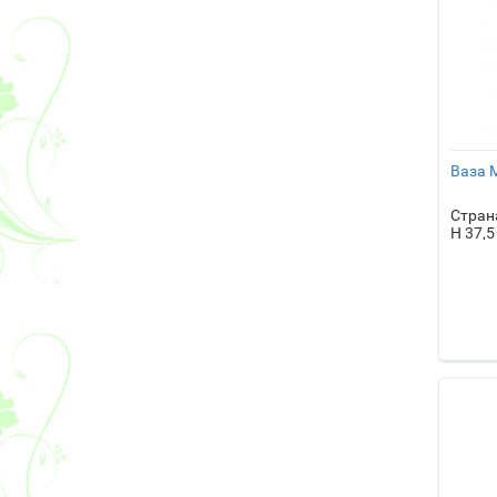
Ваза 
Стран
H 37,5