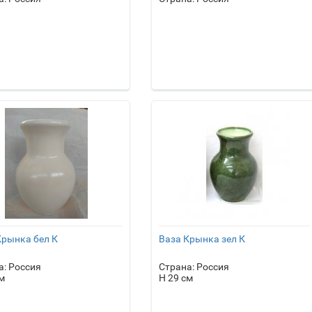
Крынка бел К
Ваза Крынка зел К
а: Россия
Страна: Россия
м
H 29 см