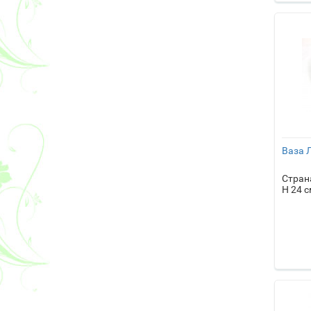
Ваза 
Стран
H 24 с