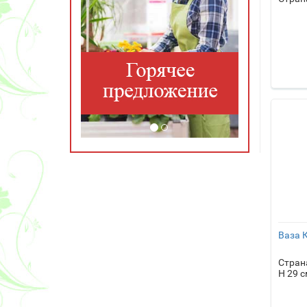
Ваза 
Стран
H 29 с