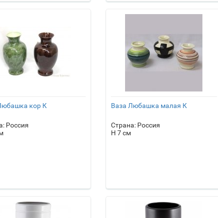
Любашка кор К
Ваза Любашка малая К
а: Россия
Страна: Россия
м
H 7 см