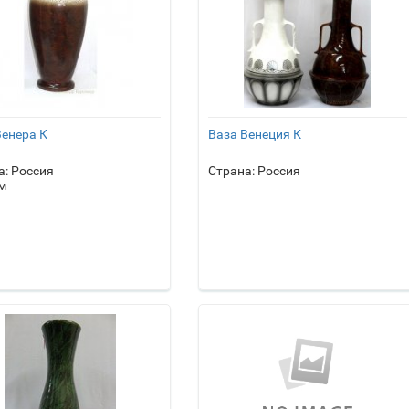
Венера К
Ваза Венеция К
а: Россия
Страна: Россия
м