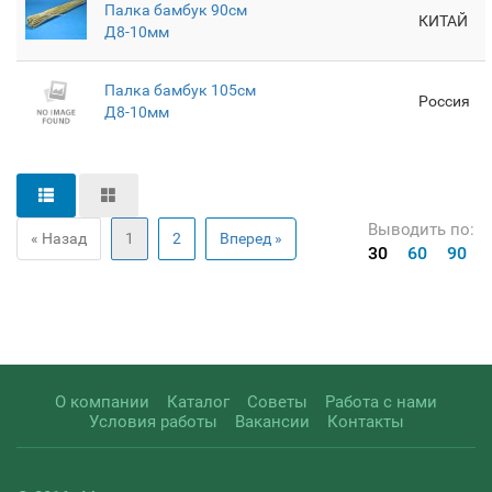
Палка бамбук 90см
КИТАЙ
Д8-10мм
Палка бамбук 105см
Россия
Д8-10мм
Выводить по:
« Назад
1
2
Вперед »
30
60
90
О компании
Каталог
Советы
Работа с нами
Условия работы
Вакансии
Контакты