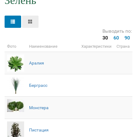
Зелень
Выводить по:
30
60
90
Фото
Наименование
Характеристики
Страна
Аралия
Берграсс
Монстера
Пистация