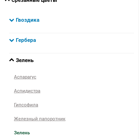
Гвоздика
Гербера
Зелень
Аспарагус
Аспидистра
Гипсофила
Железный папоротник
Зелень