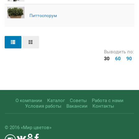
Питтоспорум
Выводить по:
30
60
90
О компании
Каталог
Советы
Работа с нами
Условия работы
Вакансии
Контакты
© 2016 «Мир цветов»