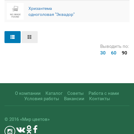
Хризантема
одноголовая "Эквадор"
Выводить по:
30
60
90
О компании
Каталог
Советы
Работа с нами
Условия работы
Вакансии
Контакты
© 2016 «Мир цветов»